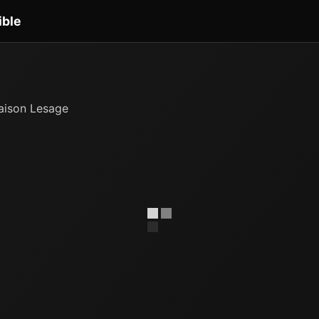
ible
aison Lesage