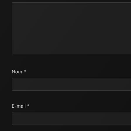
Nom
*
E-mail
*