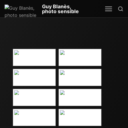
Re
Guy Blanès,
MEN
SEA
photo sensible