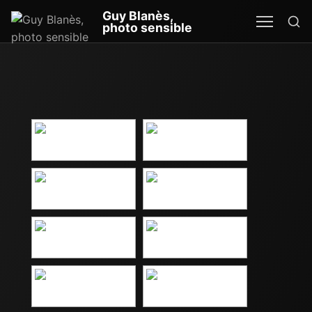
Re
Guy Blanès,
MEN
SEA
photo sensible