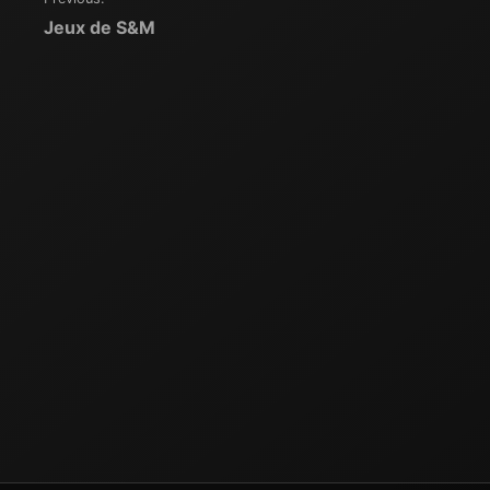
Navigation
Jeux de S&M
de
l’article