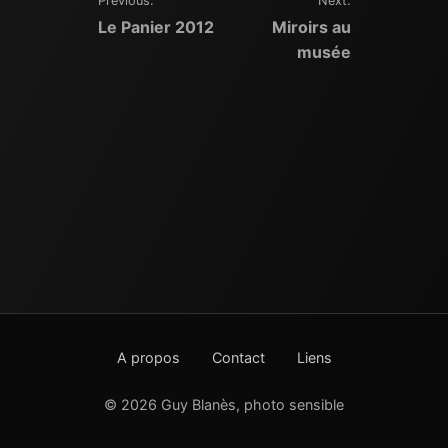
Previous:
Next:
Navigation
Le Panier 2012
Miroirs au
de
musée
l’article
A propos
Contact
Liens
© 2026 Guy Blanès, photo sensible