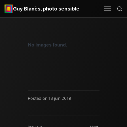
Re
MEN
SEA
Guy Blanès, photo sensible
No Images found.
Posted on 18 juin 2019