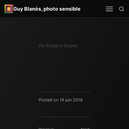
Re
MEN
SEA
Guy Blanès, photo sensible
No Images found.
Posted on 18 juin 2019