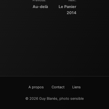
Previous:
Next:
Navigation
Au-delà
Le Panier
de
2014
l’article
A propos
Contact
Liens
© 2026 Guy Blanès, photo sensible