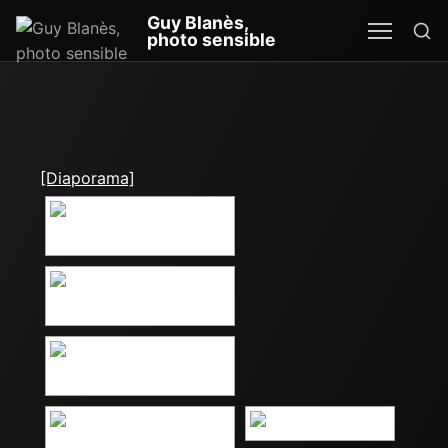
Re
Guy Blanès,
MEN
SEA
photo sensible
[Diaporama]