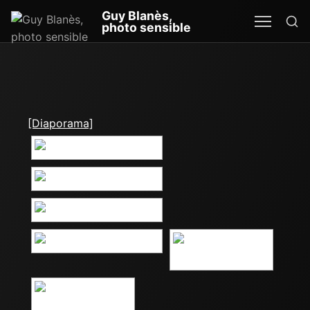
Re
Guy Blanès,
MEN
SEA
photo sensible
[Diaporama]