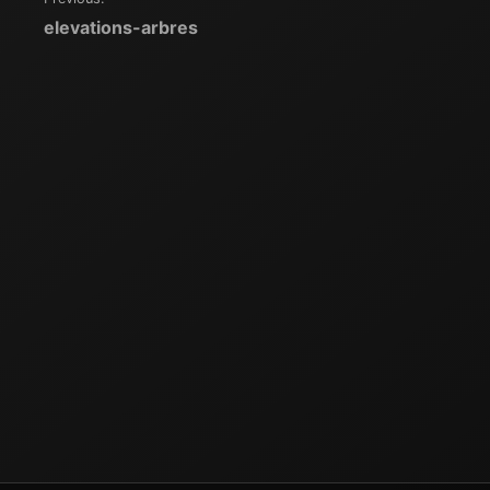
Navigation
elevations-arbres
de
l’article